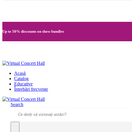
Quick registration and easy access to Full HD recordings
Up to 50% discounts on show bundles
Secure card payments through MobilPay
Acasă
Catalog
Educative
Întrebări frecvente
Search