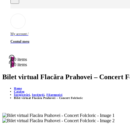
My account /
Contul meu
0
0 items
0
0 items
Bilet virtual Flacăra Prahovei – Concert F
Home
Catalog
Înregistrări
,
Instituții
,
Filarmonici
Bilet virtual Flacăra Prahovei – Concert Folcloric