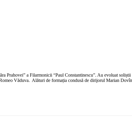
a Prahovei” a Filarmonicii “Paul Constantinescu”. Au evoluat soliștii vo
și Romeo Văduva. Alături de formația condusă de dirijorul Marian Dovî