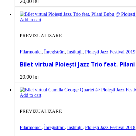
20,00
lei
Add to cart
PREVIZUALIZARE
Filarmonici
,
Înregistrări
,
Instituții
,
Ploiești Jazz Festival 2019
Bilet virtual Ploiești Jazz Trio feat. Pila
20,00
lei
Add to cart
PREVIZUALIZARE
Filarmonici
,
Înregistrări
,
Instituții
,
Ploiești Jazz Festival 2018