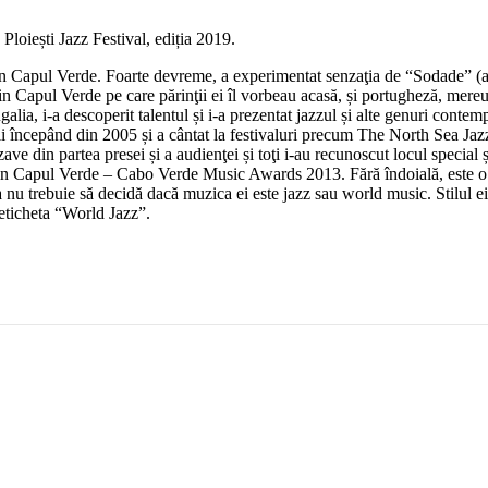
oiești Jazz Festival, ediția 2019.
in Capul Verde. Foarte devreme, a experimentat senzaţia de “Sodade” (a l
din Capul Verde pe care părinţii ei îl vorbeau acasă, și portugheză, mer
ugalia, i-a descoperit talentul și i-a prezentat jazzul și alte genuri con
ii începând din 2005 și a cântat la festivaluri precum The North Sea Jaz
ave din partea presei și a audienţei și toţi i-au recunoscut locul special
apul Verde – Cabo Verde Music Awards 2013. Fără îndoială, este o ade
trebuie să decidă dacă muzica ei este jazz sau world music. Stilul ei es
eticheta “World Jazz”.