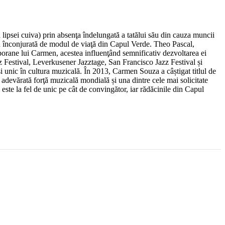
ipsei cuiva) prin absenţa îndelungată a tatălui său din cauza muncii
eu înconjurată de modul de viaţă din Capul Verde. Theo Pascal,
temporane lui Carmen, acestea influenţând semnificativ dezvoltarea ei
z Festival, Leverkusener Jazztage, San Francisco Jazz Festival și
 și unic în cultura muzicală. În 2013, Carmen Souza a câștigat titlul de
vărată forţă muzicală mondială și una dintre cele mai solicitate
te la fel de unic pe cât de convingător, iar rădăcinile din Capul