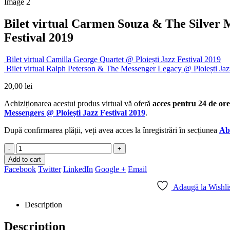
Bilet virtual Carmen Souza & The Silver M
Festival 2019
Bilet virtual Camilla George Quartet @ Ploiești Jazz Festival 2019
Bilet virtual Ralph Peterson & The Messenger Legacy @ Ploiești Jaz
20,00
lei
Achiziționarea acestui produs virtual vă oferă
acces pentru 24 de ore
Messengers @ Ploiești Jazz Festival 2019
.
După confirmarea plății, veți avea acces la înregistrări în secțiunea
Ab
-
+
Add to cart
Facebook
Twitter
LinkedIn
Google +
Email
Adaugă la Wishli
Description
Description