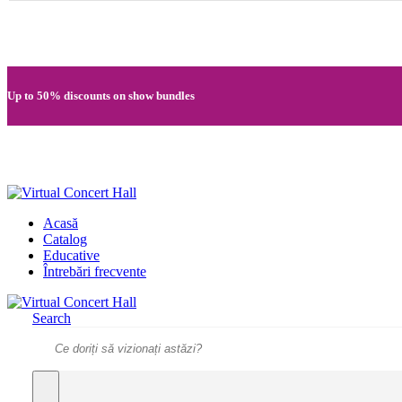
Quick registration and easy access to Full HD recordings
Up to 50% discounts on show bundles
Secure card payments through MobilPay
Acasă
Catalog
Educative
Întrebări frecvente
Search