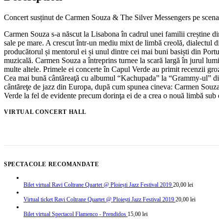
Concert susținut de Carmen Souza & The Silver Messengers pe scena Pl
Carmen Souza s-a născut la Lisabona în cadrul unei familii creștine d
sale pe mare. A crescut într-un mediu mixt de limbă creolă, dialectul 
producătorul și mentorul ei și unul dintre cei mai buni basiști din Port
muzicală. Carmen Souza a întreprins turnee la scară largă în jurul lum
multe altele. Primele ei concerte în Capul Verde au primit recenzii groz
Cea mai bună cântăreaţă cu albumul “Kachupada” la “Grammy-ul” din C
cântăreţe de jazz din Europa, după cum spunea cineva: Carmen Souza nu 
Verde la fel de evidente precum dorinţa ei de a crea o nouă limbă sub 
VIRTUAL CONCERT HALL
SPECTACOLE RECOMANDATE
Bilet virtual Ravi Coltrane Quartet @ Ploiești Jazz Festival 2019
20,00
lei
Virtual ticket Ravi Coltrane Quartet @ Ploiești Jazz Festival 2019
20,00
lei
Bilet virtual Spectacol Flamenco - Prendidos
15,00
lei