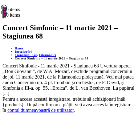
0
0 items
0
0 items
Concert Simfonic – 11 martie 2021 –
Stagiunea 68
Home
Înregistrări
Transmisii live
,
Filarmonici
Concert Simfonic – 11 martie 2021 – Stagiunea 68
Concert Simfonic - 11 martie 2021 - Stagiunea 68 Uvertura operei
„Don Giovanni”, de W.A. Mozart, deschide programul concertului
de joi, 11 martie 2021, de la Filarmonica ploieșteană. Veți mai putea
audia Concertino op. 4 pt. trombon și orchestră, de F. David, și
Simfonia a III-a, op. 55, „Eroica”, de L. van Beethoven. La pupitrul
[...]
Pentru a accesa această înregistrare, trebuie să achiziționați întâi
{products}. După confirmarea plății, veți avea acces la înregistrare
în
contul dumneavoastră de utilizator
.