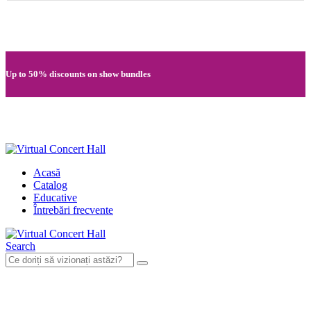
Quick registration and easy access to Full HD recordings
Up to 50% discounts on show bundles
Secure card payments through MobilPay
Acasă
Catalog
Educative
Întrebări frecvente
Search