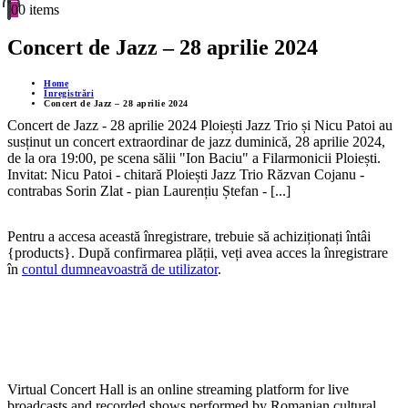
0
0 items
Concert de Jazz – 28 aprilie 2024
Home
Înregistrări
Concert de Jazz – 28 aprilie 2024
Concert de Jazz - 28 aprilie 2024 Ploiești Jazz Trio și Nicu Patoi au
susținut un concert extraordinar de jazz duminică, 28 aprilie 2024,
de la ora 19:00, pe scena sălii "Ion Baciu" a Filarmonicii Ploiești.
Invitat: Nicu Patoi - chitară Ploiești Jazz Trio Răzvan Cojanu -
contrabas Sorin Zlat - pian Laurențiu Ștefan - [...]
Pentru a accesa această înregistrare, trebuie să achiziționați întâi
{products}. După confirmarea plății, veți avea acces la înregistrare
în
contul dumneavoastră de utilizator
.
Virtual Concert Hall is an online streaming platform for live
broadcasts and recorded shows performed by Romanian cultural