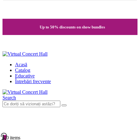
Quick registration and easy access to Full HD recordings
Up to 50% discounts on show bundles
Secure card payments through MobilPay
Acasă
Catalog
Educative
Întrebări frecvente
Search
0
0 items