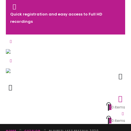
Quick registration and easy access to Full HD
recordings
0
0 items
0
0 items
HOME
CATALOG
PLOIEȘTI JAZZ FESTIVAL 2020