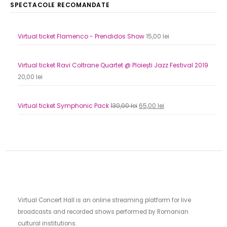
SPECTACOLE RECOMANDATE
Virtual ticket Flamenco - Prendidos Show
15,00
lei
Virtual ticket Ravi Coltrane Quartet @ Ploiești Jazz Festival 2019
20,00
lei
Original
Current
Virtual ticket Symphonic Pack
130,00
lei
65,00
lei
price
price
was:
is:
130,00 lei.
65,00 lei.
Virtual Concert Hall is an online streaming platform for live
broadcasts and recorded shows performed by Romanian
cultural institutions.