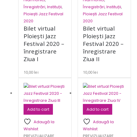
Înregistrări
,
Instituții
,
Înregistrări
,
Instituții
,
Ploiești Jazz Festival
Ploiești Jazz Festival
2020
2020
Bilet virtual
Bilet virtual
Ploiești Jazz
Ploiești Jazz
Festival 2020 –
Festival 2020 –
înregistrare
înregistrare
Ziua I
Ziua II
10,00
lei
10,00
lei
Add to cart
Add to cart
Adaugă la
Adaugă la
Wishlist
Wishlist
PREVIZUALIZARE
PREVIZUALIZARE