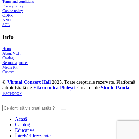
Terms and conditions
Privacy policy
Cookie policy
GDPR
ANPC
SOL
Info
Home
About VCH
Catalog
Become a partner
Media Kit
Contact
©
Virtual Concert Hall
2025. Toate drepturile rezervate. Platformă
administrată de
Filarmonica Ploiești
. Creat cu
de
Studio Panda
.
Facebook
Acasă
Catalog
Educative
Întrebări frecvente