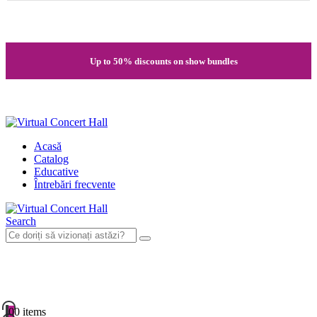
Quick registration and easy access to Full HD recordings
Up to 50% discounts on show bundles
Secure card payments through MobilPay
Acasă
Catalog
Educative
Întrebări frecvente
Search
0
0 items