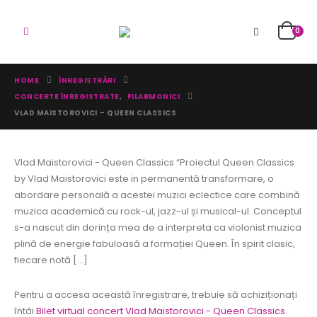
0
HOME
ÎNREGISTRĂRI
CONCERTE ÎNREGISTRATE
,
FILARMONICI
VLAD MAISTOROVICI – QUEEN CLASSICS
Vlad Maistorovici - Queen Classics “Proiectul Queen Classics
by Vlad Maistorovici este in permanentă transformare, o
abordare personală a acestei muzici eclectice care combină
muzica academică cu rock-ul, jazz-ul și musical-ul. Conceptul
s-a nascut din dorința mea de a interpreta ca violonist muzica
plină de energie fabuloasă a formației Queen. În spirit clasic,
fiecare notă [...]
Pentru a accesa această înregistrare, trebuie să achiziționați
întâi
Bilet virtual concert Vlad Maistorovici - Queen Classics
.