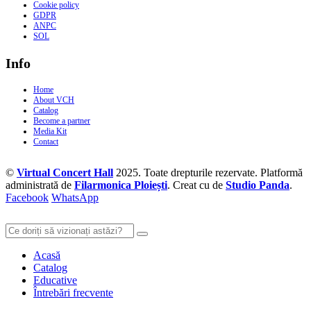
Cookie policy
GDPR
ANPC
SOL
Info
Home
About VCH
Catalog
Become a partner
Media Kit
Contact
©
Virtual Concert Hall
2025. Toate drepturile rezervate. Platformă
administrată de
Filarmonica Ploiești
. Creat cu
de
Studio Panda
.
Facebook
WhatsApp
Acasă
Catalog
Educative
Întrebări frecvente