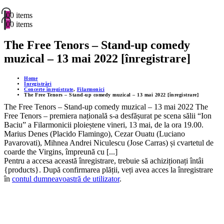
0
0 items
0
0 items
The Free Tenors – Stand-up comedy
muzical – 13 mai 2022 [înregistrare]
Home
Înregistrări
Concerte înregistrate
,
Filarmonici
The Free Tenors – Stand-up comedy muzical – 13 mai 2022 [înregistrare]
The Free Tenors – Stand-up comedy muzical – 13 mai 2022 The
Free Tenors – premiera națională s-a desfășurat pe scena sălii “Ion
Baciu” a Filarmonicii ploieștene vineri, 13 mai, de la ora 19.00.
Marius Denes (Placido Flamingo), Cezar Ouatu (Luciano
Pavarovati), Mihnea Andrei Niculescu (Jose Carras) și cvartetul de
coarde the Virgins, împreună cu [...]
Pentru a accesa această înregistrare, trebuie să achiziționați întâi
{products}. După confirmarea plății, veți avea acces la înregistrare
în
contul dumneavoastră de utilizator
.