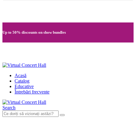
Quick registration and easy access to Full HD recordings
Up to 50% discounts on show bundles
Secure card payments through MobilPay
Acasă
Catalog
Educative
Întrebări frecvente
Search