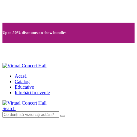
Quick registration and easy access to Full HD recordings
Up to 50% discounts on show bundles
Secure card payments through MobilPay
Acasă
Catalog
Educative
Întrebări frecvente
Search