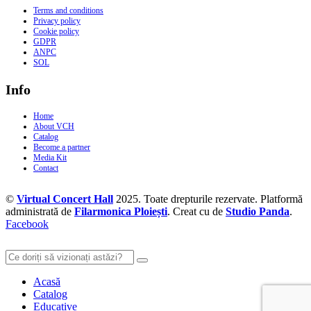
Terms and conditions
Privacy policy
Cookie policy
GDPR
ANPC
SOL
Info
Home
About VCH
Catalog
Become a partner
Media Kit
Contact
©
Virtual Concert Hall
2025. Toate drepturile rezervate. Platformă
administrată de
Filarmonica Ploiești
. Creat cu
de
Studio Panda
.
Facebook
Acasă
Catalog
Educative