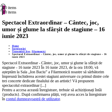
0
0 items
0
0 items
Spectacol Extraordinar – Cântec, joc,
umor și glume la sfârșit de stagiune – 16
iunie 2023
Home
Înregistrări
Transmisii live
,
Filarmonici
Spectacol Extraordinar – Cântec, joc, umor și glume la sfârșit de stagiune – 16
iunie 2023
Spectacol Extraordinar - Cântec, joc, umor și glume la sfârșit de
stagiune - 16 iunie 2023 În 16 iunie 2023, de la ora 18:00, vă
așteptăm la Sala „Ion Baciu” a Filarmonicii noastre să sărbătorim
împreună închiderea acestei stagiuni aniversare cu primul dintre cele
trei concerte dedicate finalului de an artistic! Vă propunem
spectacolul extraordinar [...]
Pentru a accesa această înregistrare, trebuie să achiziționați întâi
{products}. După confirmarea plății, veți avea acces la înregistrare
în
contul dumneavoastră de utilizator
.