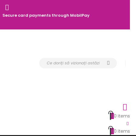
Secure card payments through MobilPay
0
0 items
0
0 items