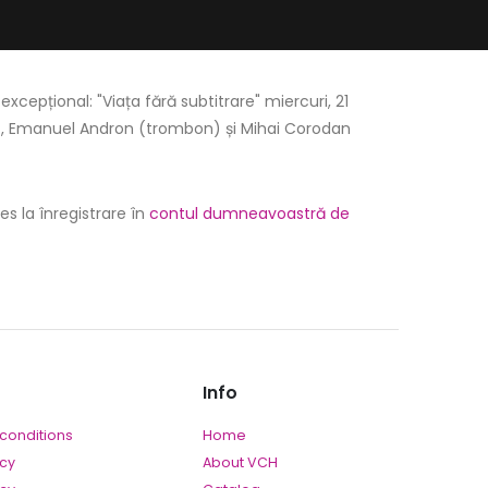
excepțional: "Viața fără subtitrare" miercuri, 21
on), Emanuel Andron (trombon) și Mihai Corodan
es la înregistrare în
contul dumneavoastră de
Info
conditions
Home
icy
About VCH