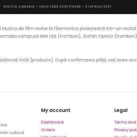
RECITAL CAMERAL – VIAȚA FĂRĂ SUBTITRARE – 21 APRILIE 2021
1 Muzica de film revine la Filarmonica ploieșteană într-un recital 
ble, formația compusă Miel Liță (trombon), Ștefan Oprica (tromb
ziționați întâi {products}. După confirmarea plății, veți avea acc
My account
Legal
Dashboard
Terms and 
live
Orders
Privacy pol
ian cultural