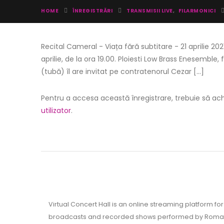
HOME
ÎNREGISTRĂRI
TRANSMISII LIVE
,
FILARMONICI
Recital Cameral - Viața fără subtitare - 21 aprilie 202
aprilie, de la ora 19.00. Ploiesti Low Brass Enesem
(tubă) îl are invitat pe contratenorul Cezar [...]
Pentru a accesa această înregistrare, trebuie să achi
utilizator
.
Virtual Concert Hall is an online streaming platform for 
broadcasts and recorded shows performed by Roman