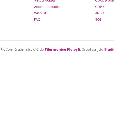
Virtual tickets
Cookie pol
Account details
GDPR
Wishlist
ANPC
FAQ
SOL
. Platformă administrată de
Filarmonica Ploiești
. Creat cu
de
Studi