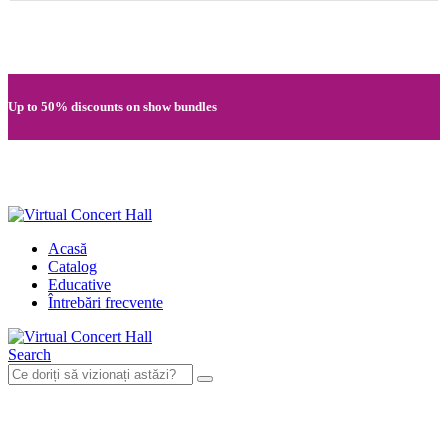
Quick registration and easy access to Full HD recordings
Up to 50% discounts on show bundles
Secure card payments through MobilPay
Acasă
Catalog
Educative
Întrebări frecvente
Search