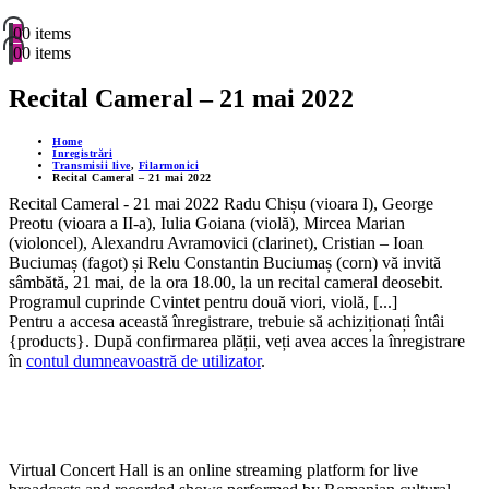
0
0 items
0
0 items
Recital Cameral – 21 mai 2022
Home
Înregistrări
Transmisii live
,
Filarmonici
Recital Cameral – 21 mai 2022
Recital Cameral - 21 mai 2022 Radu Chișu (vioara I), George
Preotu (vioara a II-a), Iulia Goiana (violă), Mircea Marian
(violoncel), Alexandru Avramovici (clarinet), Cristian – Ioan
Buciumaș (fagot) și Relu Constantin Buciumaș (corn) vă invită
sâmbătă, 21 mai, de la ora 18.00, la un recital cameral deosebit.
Programul cuprinde Cvintet pentru două viori, violă, [...]
Pentru a accesa această înregistrare, trebuie să achiziționați întâi
{products}. După confirmarea plății, veți avea acces la înregistrare
în
contul dumneavoastră de utilizator
.
Virtual Concert Hall is an online streaming platform for live