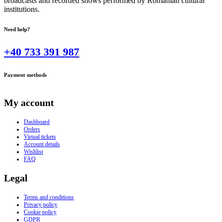
broadcasts and recorded shows performed by Romanian cultural
institutions.
Need help?
+40 733 391 987
Payment methods
My account
Dashboard
Orders
Virtual tickets
Account details
Wishlist
FAQ
Legal
Terms and conditions
Privacy policy
Cookie policy
GDPR