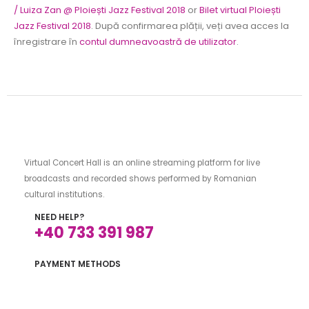
/ Luiza Zan @ Ploiești Jazz Festival 2018
or
Bilet virtual Ploiești
Jazz Festival 2018
. După confirmarea plății, veți avea acces la
înregistrare în
contul dumneavoastră de utilizator
.
Virtual Concert Hall is an online streaming platform for live
broadcasts and recorded shows performed by Romanian
cultural institutions.
NEED HELP?
+40 733 391 987
PAYMENT METHODS