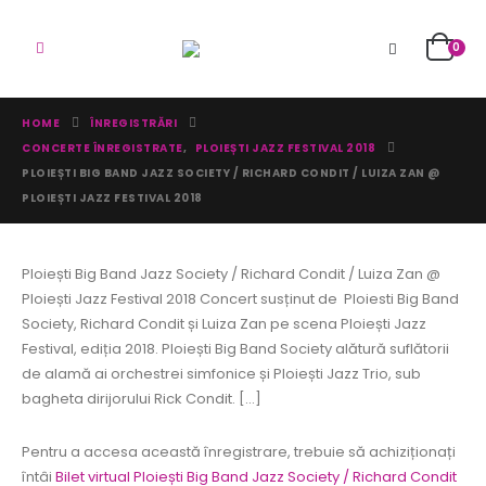
0
HOME
ÎNREGISTRĂRI
CONCERTE ÎNREGISTRATE
,
PLOIEȘTI JAZZ FESTIVAL 2018
PLOIEȘTI BIG BAND JAZZ SOCIETY / RICHARD CONDIT / LUIZA ZAN @
PLOIEȘTI JAZZ FESTIVAL 2018
Ploiești Big Band Jazz Society / Richard Condit / Luiza Zan @
Ploiești Jazz Festival 2018 Concert susținut de Ploiesti Big Band
Society, Richard Condit și Luiza Zan pe scena Ploiești Jazz
Festival, ediția 2018. Ploiești Big Band Society alătură suflătorii
de alamă ai orchestrei simfonice și Ploiești Jazz Trio, sub
bagheta dirijorului Rick Condit. [...]
Pentru a accesa această înregistrare, trebuie să achiziționați
întâi
Bilet virtual Ploiești Big Band Jazz Society / Richard Condit