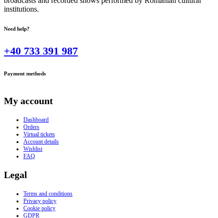
broadcasts and recorded shows performed by Romanian cultural
institutions.
Need help?
+40 733 391 987
Payment methods
My account
Dashboard
Orders
Virtual tickets
Account details
Wishlist
FAQ
Legal
Terms and conditions
Privacy policy
Cookie policy
GDPR