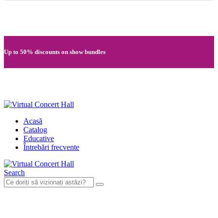
Quick registration and easy access to Full HD recordings
Up to 50% discounts on show bundles
Secure card payments through MobilPay
Acasă
Catalog
Educative
Întrebări frecvente
Search