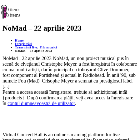
0
0 items
0
0 items
NoMad – 22 aprilie 2023
Home
Înregistrări
Transmisii live
,
Filarmonici
NoMad – 22 aprilie 2023
NoMad - 22 aprilie 2023 NoMad, un nou proiect muzical pus în
scenă de elvețianul Christophe Meyer, a fost înregistrat în colaborare
cu mai mulți artiști, dar în principal cu toboșarul Clive Drummer,
fost component al Portishead și actual în Radiohead. În anii '90, sub
numele Fou (Mad), Crisophe Meyer a semnat cu prestigiosul label
[...]
Pentru a accesa această înregistrare, trebuie să achiziționați întâi
{products}. După confirmarea plății, veți avea acces la înregistrare
în
contul dumneavoastră de utilizator
.
Virtual Concert Hall is an online streaming platform for live