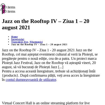
0
0 items
0
0 items
Jazz on the Rooftop IV – Ziua 1 – 20
august 2021
Home
Înregistrări
Transmisii live
,
Filarmonici
Jazz on the Rooftop IV – Ziua 1 – 20 august 2021
Jazz on the Rooftop IV - Ziua 1 - 20 august 2021 Jazz on the
Rooftop, cel mai așteptat eveniment cultural al verii la Ploiești, se
pregătește pentru o nouă ediție, cea de-a patra. Un proiect marca
Ploiești Jazz Festival, Jazz on the Rooftop vă așteaptă vineri, 20
august, să vă bucurați de Ploiești Jazz [...]
Pentru a accesa această înregistrare, trebuie să achiziționați întâi
{products}. După confirmarea plății, veți avea acces la înregistrare
în
contul dumneavoastră de utilizator
.
Virtual Concert Hall is an online streaming platform for live