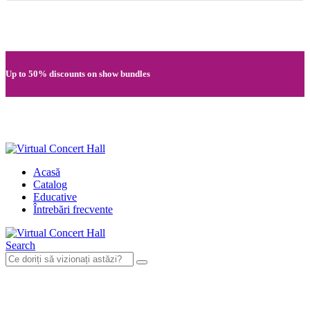
Quick registration and easy access to Full HD recordings
Up to 50% discounts on show bundles
Secure card payments through MobilPay
Acasă
Catalog
Educative
Întrebări frecvente
Search