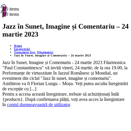
0
0 items
0
0 items
Jazz în Sunet, Imagine și Comentariu – 24
martie 2023
Home
Înregistrări
Transmisii live
,
Filarmonici
Jazz în Sunet, Imagine și Comentariu – 24 martie 2023
Jazz în Sunet, Imagine și Comentariu - 24 martie 2023 Filarmonica
"Paul Constantinescu" vă invită vineri, 24 martie, de la ora 19.00, la
Performanțe de virtuozitate în Jazzul Românesc și Mondial, un
eveniment din ciclul "Jazz în sunet, imagine și comentariu".
Amfitiron va fi Florian Lungu – Moșu. Veți putea asculta înregistrări
de excepție cu [...]
Pentru a accesa această înregistrare, trebuie să achiziționați întâi
{products}. După confirmarea plății, veți avea acces la înregistrare
în
contul dumneavoastră de utilizator
.