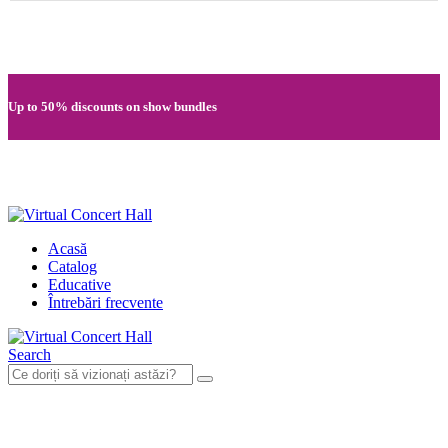
Quick registration and easy access to Full HD recordings
Up to 50% discounts on show bundles
Secure card payments through MobilPay
Acasă
Catalog
Educative
Întrebări frecvente
Search