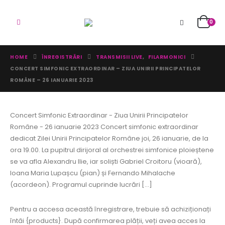
0
HOME
ÎNREGISTRĂRI
TRANSMISII LIVE
,
FILARMONICI
CONCERT SIMFONIC EXTRAORDINAR – ZIUA UNIRII PRINCIPATELOR
ROMÂNE – 26 IANUARIE 2023
Concert Simfonic Extraordinar - Ziua Unirii Principatelor
Române - 26 ianuarie 2023 Concert simfonic extraordinar
dedicat Zilei Unirii Principatelor Române joi, 26 ianuarie, de la
ora 19.00. La pupitrul dirijoral al orchestrei simfonice ploieștene
se va afla Alexandru Ilie, iar soliști Gabriel Croitoru (vioară),
Ioana Maria Lupașcu (pian) și Fernando Mihalache
(acordeon). Programul cuprinde lucrări [...]
Pentru a accesa această înregistrare, trebuie să achiziționați
întâi {products}. După confirmarea plății, veți avea acces la