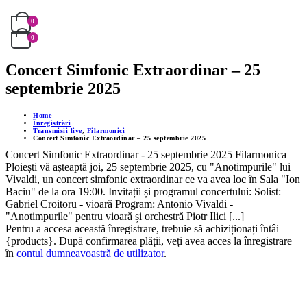
0
0
Concert Simfonic Extraordinar – 25
septembrie 2025
Home
Înregistrări
Transmisii live
,
Filarmonici
Concert Simfonic Extraordinar – 25 septembrie 2025
Concert Simfonic Extraordinar - 25 septembrie 2025 Filarmonica
Ploiești vă așteaptă joi, 25 septembrie 2025, cu "Anotimpurile" lui
Vivaldi, un concert simfonic extraordinar ce va avea loc în Sala "Ion
Baciu" de la ora 19:00. Invitații și programul concertului: Solist:
Gabriel Croitoru - vioară Program: Antonio Vivaldi -
"Anotimpurile" pentru vioară și orchestră Piotr Ilici [...]
Pentru a accesa această înregistrare, trebuie să achiziționați întâi
{products}. După confirmarea plății, veți avea acces la înregistrare
în
contul dumneavoastră de utilizator
.