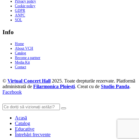
Privacy policy
Cookie policy
GDPR
ANPC
SOL
Info
Home
About VCH
Catalog
Become a partner
Media Kit
Contact
©
Virtual Concert Hall
2025. Toate drepturile rezervate. Platformă
administrată de
Filarmonica Ploiești
. Creat cu
de
Studio Panda
.
Facebook
Acasă
Catalog
Educative
Întrebări frecvente