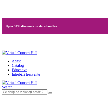
Quick registration and easy access to Full HD recordings
Up to 50% discounts on show bundles
Secure card payments through MobilPay
Acasă
Catalog
Educative
Întrebări frecvente
Search