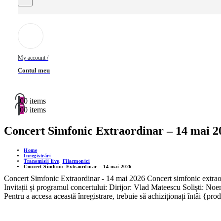
My account /
Contul meu
0
0 items
0
0 items
Concert Simfonic Extraordinar – 14 mai 2
Home
Înregistrări
Transmisii live
,
Filarmonici
Concert Simfonic Extraordinar – 14 mai 2026
Concert Simfonic Extraordinar - 14 mai 2026 Concert simfonic extraordi
Invitații și programul concertului: Dirijor: Vlad Mateescu Soliști: 
Pentru a accesa această înregistrare, trebuie să achiziționați întâi {pro