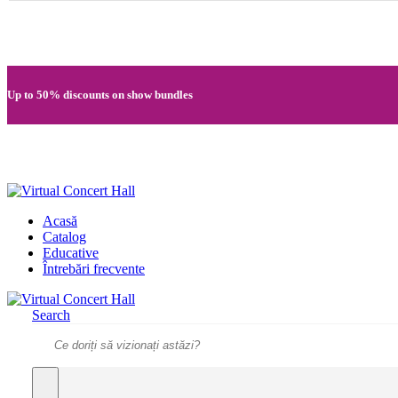
Quick registration and easy access to Full HD recordings
Up to 50% discounts on show bundles
Secure card payments through MobilPay
Acasă
Catalog
Educative
Întrebări frecvente
Search