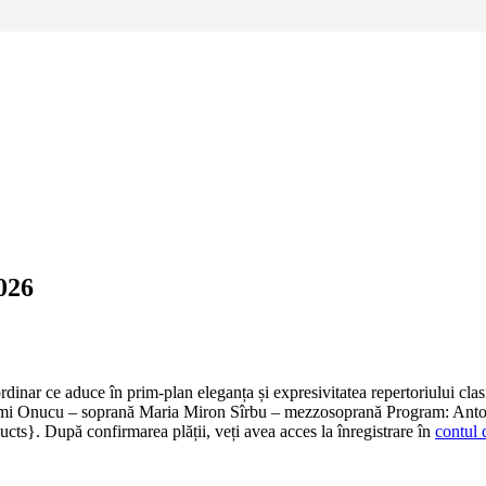
026
nar ce aduce în prim-plan eleganța și expresivitatea repertoriului clasi
Noemi Onucu – soprană Maria Miron Sîrbu – mezzosoprană Program: Anton
ducts}. După confirmarea plății, veți avea acces la înregistrare în
contul 