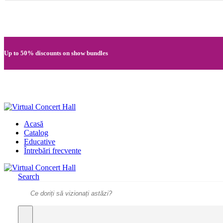
Quick registration and easy access to Full HD recordings
Up to 50% discounts on show bundles
Secure card payments through MobilPay
Acasă
Catalog
Educative
Întrebări frecvente
Search