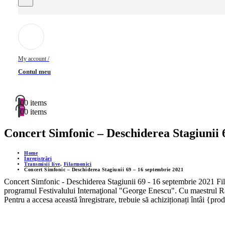
My account /
Contul meu
0
0 items
0
0 items
Concert Simfonic – Deschiderea Stagiunii 
Home
Înregistrări
Transmisii live
,
Filarmonici
Concert Simfonic – Deschiderea Stagiunii 69 – 16 septembrie 2021
Concert Simfonic - Deschiderea Stagiunii 69 - 16 septembrie 2021 Fil
programul Festivalului Internaţional "George Enescu". Cu maestrul Radu 
Pentru a accesa această înregistrare, trebuie să achiziționați întâi {pro