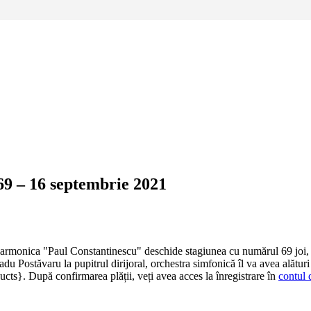
69 – 16 septembrie 2021
armonica "Paul Constantinescu" deschide stagiunea cu numărul 69 joi, 16
Postăvaru la pupitrul dirijoral, orchestra simfonică îl va avea alături p
ducts}. După confirmarea plății, veți avea acces la înregistrare în
contul 