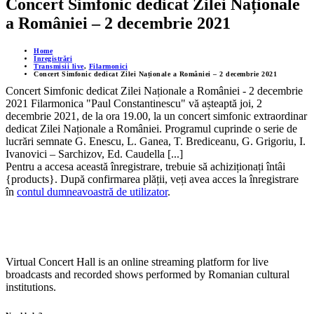
Concert Simfonic dedicat Zilei Naționale
a României – 2 decembrie 2021
Home
Înregistrări
Transmisii live
,
Filarmonici
Concert Simfonic dedicat Zilei Naționale a României – 2 decembrie 2021
Concert Simfonic dedicat Zilei Naționale a României - 2 decembrie
2021 Filarmonica "Paul Constantinescu" vă așteaptă joi, 2
decembrie 2021, de la ora 19.00, la un concert simfonic extraordinar
dedicat Zilei Naționale a României. Programul cuprinde o serie de
lucrări semnate G. Enescu, L. Ganea, T. Brediceanu, G. Grigoriu, I.
Ivanovici – Sarchizov, Ed. Caudella [...]
Pentru a accesa această înregistrare, trebuie să achiziționați întâi
{products}. După confirmarea plății, veți avea acces la înregistrare
în
contul dumneavoastră de utilizator
.
Virtual Concert Hall is an online streaming platform for live
broadcasts and recorded shows performed by Romanian cultural
institutions.