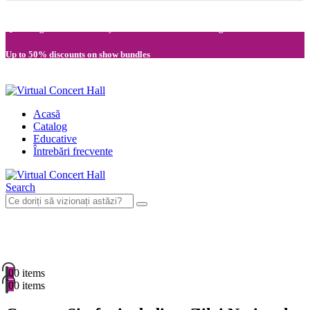
Quick registration and easy access to Full HD recordings
Up to 50% discounts on show bundles
Secure card payments through MobilPay
Acasă
Catalog
Educative
Întrebări frecvente
Search
0
0 items
0
0 items