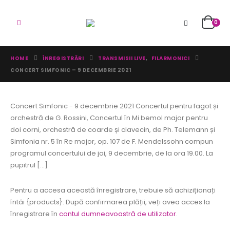
0
HOME
ÎNREGISTRĂRI
TRANSMISII LIVE
,
FILARMONICI
CONCERT SIMFONIC – 9 DECEMBRIE 2021
Concert Simfonic - 9 decembrie 2021 Concertul pentru fagot și
orchestră de G. Rossini, Concertul în Mi bemol major pentru
doi corni, orchestră de coarde și clavecin, de Ph. Telemann și
Simfonia nr. 5 în Re major, op. 107 de F. Mendelssohn compun
programul concertului de joi, 9 decembrie, de la ora 19.00. La
pupitrul [...]
Pentru a accesa această înregistrare, trebuie să achiziționați
întâi {products}. După confirmarea plății, veți avea acces la
înregistrare în
contul dumneavoastră de utilizator
.