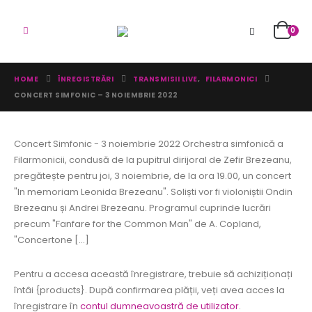
0
HOME
ÎNREGISTRĂRI
TRANSMISII LIVE
,
FILARMONICI
CONCERT SIMFONIC – 3 NOIEMBRIE 2022
Concert Simfonic - 3 noiembrie 2022 Orchestra simfonică a
Filarmonicii, condusă de la pupitrul dirijoral de Zefir Brezeanu,
pregătește pentru joi, 3 noiembrie, de la ora 19.00, un concert
"In memoriam Leonida Brezeanu". Soliști vor fi violoniștii Ondin
Brezeanu și Andrei Brezeanu. Programul cuprinde lucrări
precum "Fanfare for the Common Man" de A. Copland,
"Concertone [...]
Pentru a accesa această înregistrare, trebuie să achiziționați
întâi {products}. După confirmarea plății, veți avea acces la
înregistrare în
contul dumneavoastră de utilizator
.