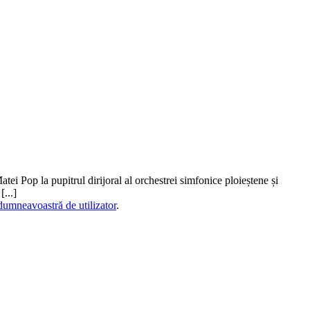
i Pop la pupitrul dirijoral al orchestrei simfonice ploieștene și
...]
dumneavoastră de utilizator
.