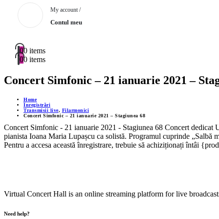
My account /
Contul meu
0
0 items
0
0 items
Concert Simfonic – 21 ianuarie 2021 – Sta
Home
Înregistrări
Transmisii live
,
Filarmonici
Concert Simfonic – 21 ianuarie 2021 – Stagiunea 68
Concert Simfonic - 21 ianuarie 2021 - Stagiunea 68 Concert dedicat Uni
pianista Ioana Maria Lupașcu ca solistă. Programul cuprinde „Salbă ma
Pentru a accesa această înregistrare, trebuie să achiziționați întâi {pro
Virtual Concert Hall is an online streaming platform for live broadca
Need help?