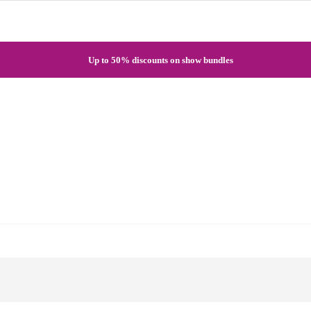
Quick registration and easy access to Full HD recordings
Up to 50% discounts on show bundles
Secure card payments through MobilPay