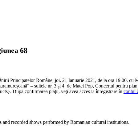
giunea 68
rii Principatelor Române, joi, 21 Ianuarie 2021, de la ora 19.00, cu Mate
ramureșeană” – suitele nr. 3 și 4, de Matei Pop, Concertul pentru pian [
ducts}. După confirmarea plății, veți avea acces la înregistrare în
contul 
sts and recorded shows performed by Romanian cultural institutions.