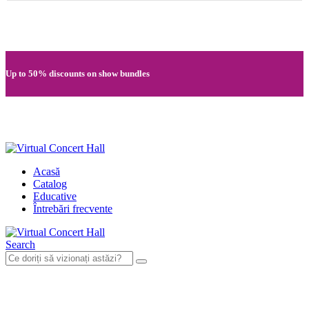
Quick registration and easy access to Full HD recordings
Up to 50% discounts on show bundles
Secure card payments through MobilPay
Acasă
Catalog
Educative
Întrebări frecvente
Search