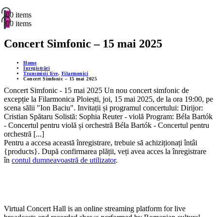
0
0 items
0
0 items
Concert Simfonic – 15 mai 2025
Home
Înregistrări
Transmisii live
,
Filarmonici
Concert Simfonic – 15 mai 2025
Concert Simfonic - 15 mai 2025 Un nou concert simfonic de
excepție la Filarmonica Ploiești, joi, 15 mai 2025, de la ora 19:00, pe
scena sălii "Ion Baciu". Invitații și programul concertului: Dirijor:
Cristian Spătaru Solistă: Sophia Reuter - violă Program: Béla Bartók
- Concertul pentru violă și orchestră Béla Bartók - Concertul pentru
orchestră [...]
Pentru a accesa această înregistrare, trebuie să achiziționați întâi
{products}. După confirmarea plății, veți avea acces la înregistrare
în
contul dumneavoastră de utilizator
.
Virtual Concert Hall is an online streaming platform for live