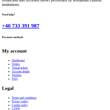
broadcasts and recorded shows performed by Romanian cultural
institutions.
Need help?
+40 733 391 987
Payment methods
My account
Dashboard
Orders
Virtual tickets
Account details
Wishlist
FAQ
Legal
Terms and conditions
Privacy policy
Cookie policy
GDPR