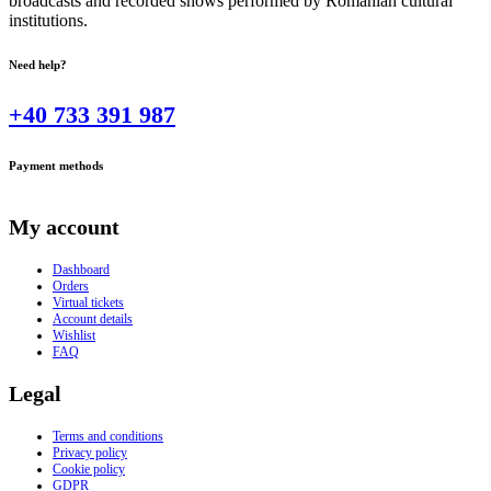
broadcasts and recorded shows performed by Romanian cultural
institutions.
Need help?
+40 733 391 987
Payment methods
My account
Dashboard
Orders
Virtual tickets
Account details
Wishlist
FAQ
Legal
Terms and conditions
Privacy policy
Cookie policy
GDPR