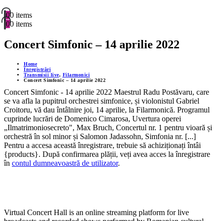
0
0 items
0
0 items
Concert Simfonic – 14 aprilie 2022
Home
Înregistrări
Transmisii live
,
Filarmonici
Concert Simfonic – 14 aprilie 2022
Concert Simfonic - 14 aprilie 2022 Maestrul Radu Postăvaru, care
se va afla la pupitrul orchestrei simfonice, și violonistul Gabriel
Croitoru, vă dau întâlnire joi, 14 aprilie, la Filarmonică. Programul
cuprinde lucrări de Domenico Cimarosa, Uvertura operei
„Ilmatrimoniosecreto", Max Bruch, Concertul nr. 1 pentru vioară și
orchestră în sol minor și Salomon Jadassohn, Simfonia nr. [...]
Pentru a accesa această înregistrare, trebuie să achiziționați întâi
{products}. După confirmarea plății, veți avea acces la înregistrare
în
contul dumneavoastră de utilizator
.
Virtual Concert Hall is an online streaming platform for live