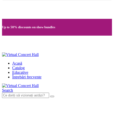
Quick registration and easy access to Full HD recordings
Up to 50% discounts on show bundles
Secure card payments through MobilPay
Acasă
Catalog
Educative
Întrebări frecvente
Search