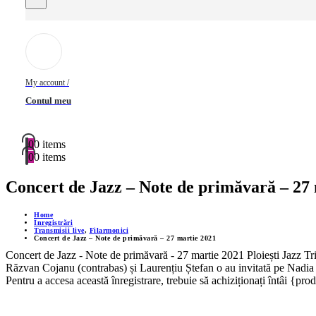
My account /
Contul meu
0
0 items
0
0 items
Concert de Jazz – Note de primăvară – 27
Home
Înregistrări
Transmisii live
,
Filarmonici
Concert de Jazz – Note de primăvară – 27 martie 2021
Concert de Jazz - Note de primăvară - 27 martie 2021 Ploiești Jazz Tri
Răzvan Cojanu (contrabas) și Laurențiu Ștefan o au invitată pe Nadia
Pentru a accesa această înregistrare, trebuie să achiziționați întâi {pro