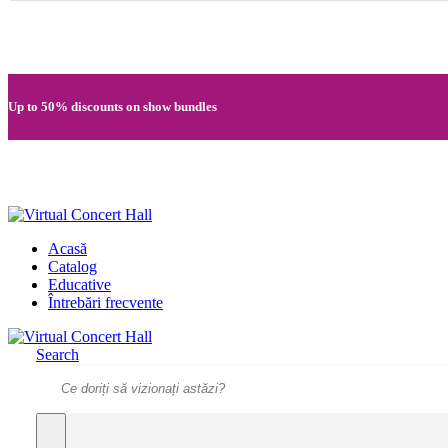
Quick registration and easy access to Full HD recordings
Up to 50% discounts on show bundles
Secure card payments through MobilPay
Acasă
Catalog
Educative
Întrebări frecvente
Search