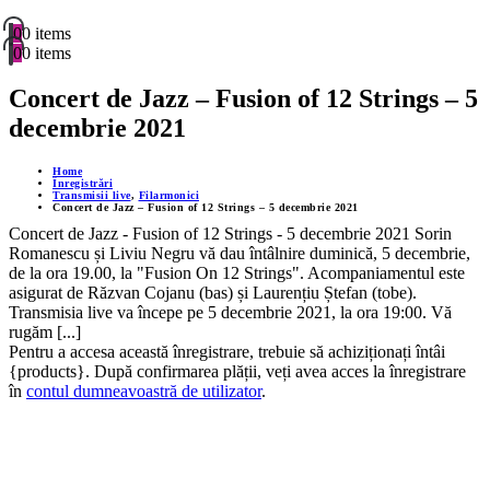
0
0 items
0
0 items
Concert de Jazz – Fusion of 12 Strings – 5
decembrie 2021
Home
Înregistrări
Transmisii live
,
Filarmonici
Concert de Jazz – Fusion of 12 Strings – 5 decembrie 2021
Concert de Jazz - Fusion of 12 Strings - 5 decembrie 2021 Sorin
Romanescu și Liviu Negru vă dau întâlnire duminică, 5 decembrie,
de la ora 19.00, la "Fusion On 12 Strings". Acompaniamentul este
asigurat de Răzvan Cojanu (bas) și Laurențiu Ștefan (tobe).
Transmisia live va începe pe 5 decembrie 2021, la ora 19:00. Vă
rugăm [...]
Pentru a accesa această înregistrare, trebuie să achiziționați întâi
{products}. După confirmarea plății, veți avea acces la înregistrare
în
contul dumneavoastră de utilizator
.