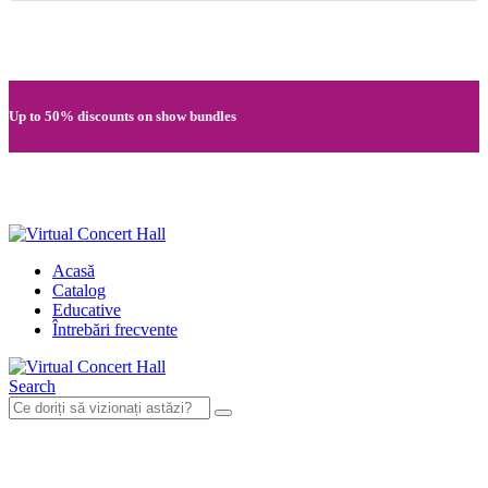
Quick registration and easy access to Full HD recordings
Up to 50% discounts on show bundles
Secure card payments through MobilPay
Acasă
Catalog
Educative
Întrebări frecvente
Search