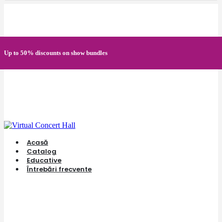
Quick registration and easy access to Full HD recordings
Up to 50% discounts on show bundles
Secure card payments through MobilPay
Acasă
Catalog
Educative
Întrebări frecvente