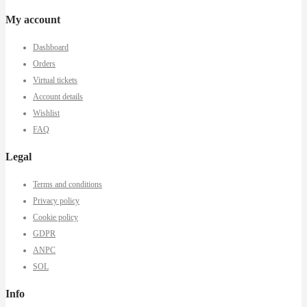
My account
Dashboard
Orders
Virtual tickets
Account details
Wishlist
FAQ
Legal
Terms and conditions
Privacy policy
Cookie policy
GDPR
ANPC
SOL
Info