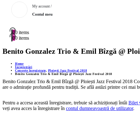
My account /
Contul meu
0
0 items
0
0 items
Benito Gonzalez Trio & Emil Bîzgă @ Ploie
Home
Înregistrări
Concerte înregistrate
,
Ploiești Jazz Festival 2018
Benito Gonzalez Trio & Emil Bîzgă @ Ploiești Jazz Festival 2018
Benito Gonzalez Trio & Emil Bîzgă @ Ploiești Jazz Festival 2018 Conc
are o admirație profundă pentru tradiții. Se află astăzi printre cei mai 
Pentru a accesa această înregistrare, trebuie să achiziționați întâi
Bilet
veți avea acces la înregistrare în
contul dumneavoastră de utilizator
.