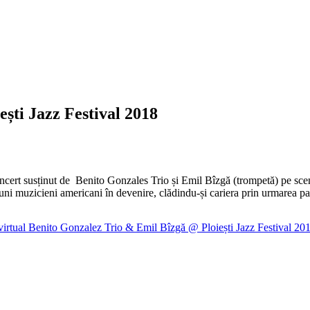
ști Jazz Festival 2018
ert susținut de Benito Gonzales Trio și Emil Bîzgă (trompetă) pe scena 
buni muzicieni americani în devenire, clădindu-și cariera prin urmarea pași
 virtual Benito Gonzalez Trio & Emil Bîzgă @ Ploiești Jazz Festival 20