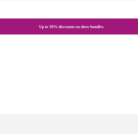
Quick registration and easy access to Full HD recordings
Up to 50% discounts on show bundles
Secure card payments through MobilPay