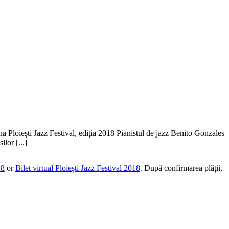
Ploiești Jazz Festival, ediția 2018 Pianistul de jazz Benito Gonzales
lor [...]
18
or
Bilet virtual Ploiești Jazz Festival 2018
. După confirmarea plății,