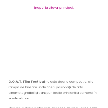
Înapoi la site-ul principal.
G.O.A.T. Film Festival
nu este doar o competiție, ci o
rampă de lansare unde tinerii pasionați de arta
cinematografiei își transpun ideile prin lentila camerei în
scurtmetraje.