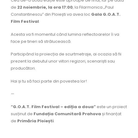
Cea de-a doua ediție este aproape de final, iar pe data
de
22 noiembrie, la ora 17:00
, la Filarmonica „Paul
Constantinescu” din Ploiești va avea loc
Gala G.O.A.T.
Film Festival
.
Acesta va fi momentul când lumina reflectoarelor îi va
face pe tineri să strălucească.
Participând la proiecția de scurtmetraje, ai ocazia să fii
prezent la debutul unor viitori regizori, scenariști sau
producători.
Hai și tu să faci parte din povestea lor!
—
“G.O.A.T. Film Festival – ediția a doua”
este un proiect
susținut de
Fundația Comunitară Prahova
și finanțat
de
Primăria Ploiești
.